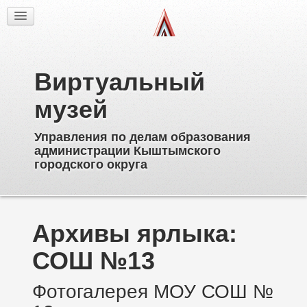
Факты
Фотогалерея
Из истории
Виртуальный
Об образовательных учреждениях
Директора
музей
Ветераны образования
Управления по делам образования
Известные выпускники
администрации Кыштымского
Пионерское движение
городского округа
Дополнительное образование
Архивы ярлыка:
СОШ №13
Фотогалерея МОУ СОШ №