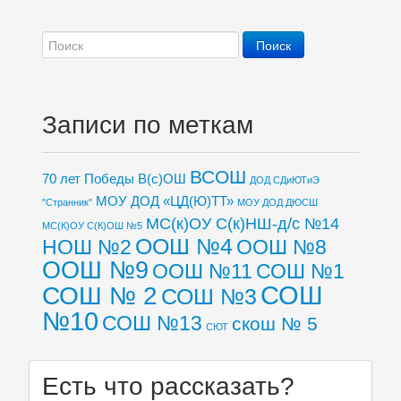
Записи по меткам
ВСОШ
70 лет Победы
В(с)ОШ
ДОД СДиЮТиЭ
МОУ ДОД «ЦД(Ю)ТТ»
"Странник"
МОУ ДОД ДЮСШ
МС(к)ОУ С(к)НШ-д/с №14
МС(К)ОУ С(К)ОШ №5
ООШ №4
НОШ №2
ООШ №8
ООШ №9
ООШ №11
СОШ №1
СОШ
СОШ № 2
СОШ №3
№10
СОШ №13
скош № 5
СЮТ
Есть что рассказать?