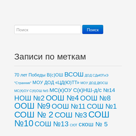
Записи по меткам
ВСОШ
70 лет Победы
В(с)ОШ
ДОД СДиЮТиЭ
МОУ ДОД «ЦД(Ю)ТТ»
"Странник"
МОУ ДОД ДЮСШ
МС(к)ОУ С(к)НШ-д/с №14
МС(К)ОУ С(К)ОШ №5
ООШ №4
НОШ №2
ООШ №8
ООШ №9
ООШ №11
СОШ №1
СОШ
СОШ № 2
СОШ №3
№10
СОШ №13
скош № 5
СЮТ