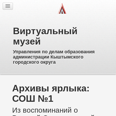
Факты
Фотогалерея
Из истории
Виртуальный
Об образовательных учреждениях
Директора
музей
Ветераны образования
Управления по делам образования
Известные выпускники
администрации Кыштымского
Пионерское движение
городского округа
Дополнительное образование
Архивы ярлыка:
СОШ №1
Из воспоминаний о