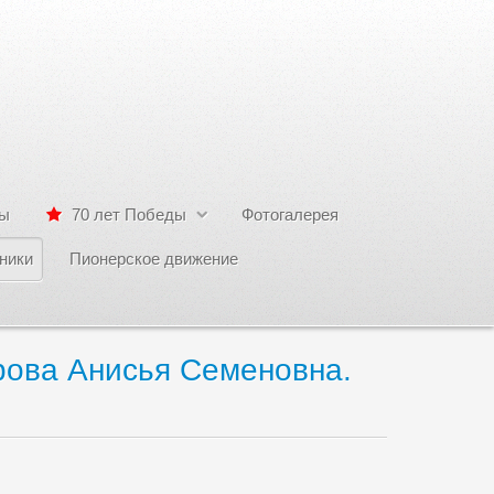
сы
70 лет Победы
Фотогалерея
ники
Пионерское движение
рова Анисья Семеновна.