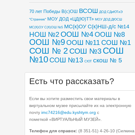
ВСОШ
70 лет Победы
В(с)ОШ
ДОД СДиЮТиЭ
МОУ ДОД «ЦД(Ю)ТТ»
"Странник"
МОУ ДОД ДЮСШ
МС(к)ОУ С(к)НШ-д/с №14
МС(К)ОУ С(К)ОШ №5
ООШ №4
НОШ №2
ООШ №8
ООШ №9
ООШ №11
СОШ №1
СОШ
СОШ № 2
СОШ №3
№10
СОШ №13
скош № 5
СЮТ
Есть что рассказать?
Если вы хотите разместить свои материалы в
виртуальном музее присылайте их на электронную
почту
imc74216@edu.kyshtym.org
с
пометкой «ВИРТУАЛЬНЫЙ МУЗЕЙ».
Телефон для справок:
(8 351-51) 4-26-10 (Силкина