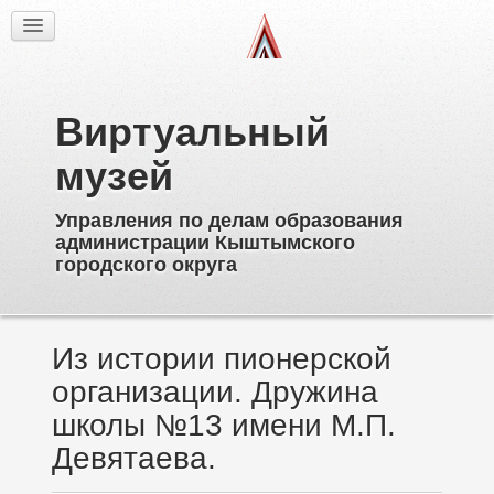
Факты
Фотогалерея
Из истории
Виртуальный
Об образовательных учреждениях
Директора
музей
Ветераны образования
Управления по делам образования
Известные выпускники
администрации Кыштымского
Пионерское движение
городского округа
Дополнительное образование
Из истории пионерской
организации. Дружина
школы №13 имени М.П.
Девятаева.