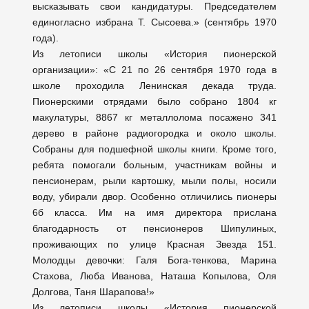
высказывать свои кандидатуры. Председателем
единогласно избрана Т. Сысоева.» (сентябрь 1970
года).
Из летописи школы «История пионерской
организации»: «С 21 по 26 сентября 1970 года в
школе проходила Ленинская декада труда.
Пионерскими отрядами было собрано 1804 кг
макулатуры, 8867 кг металлолома посажено 341
дерево в районе радиогородка и около школы.
Собраны для подшефной школы книги. Кроме того,
ребята помогали больным, участникам войны и
пенсионерам, рыли картошку, мыли полы, носили
воду, убирали двор. Особенно отличились пионеры
6б класса. Им на имя директора прислана
благодарность от пенсионеров Шипулиных,
проживающих по улице Красная Звезда 151.
Молодцы девочки: Галя Бога-тенкова, Марина
Стахова, Люба Иванова, Наташа Копылова, Оля
Долгова, Таня Шарапова!»
Из летописи школы «История пионерской