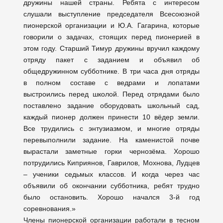
дружины нашей страны. Ребята с интересом
слушали выступление председателя Всесоюзной
пионерской организации и Ю.А. Гагарина, которые
говорили о задачах, стоящих перед пионерией в
этом году. Старший Тимур дружины вручил каждому
отряду пакет с заданием и объявил об
общедружинном субботнике. В три часа дня отряды
в полном составе с ведрами и лопатами
выстроились перед школой. Перед отрядами было
поставлено задание оборудовать школьный сад,
каждый пионер должен принести 10 вёдер земли.
Все трудились с энтузиазмом, и многие отряды
перевыполнили задание. На каменистой почве
вырастали заметные горки чернозёма. Хорошо
потрудились Киприянов, Гаврилов, Мохнова, Лудцев
– ученики седьмых классов. И когда через час
объявили об окончании субботника, ребят трудно
было остановить. Хорошо начался 3-й год
соревнования.»
Члены пионерской организации работали в тесном