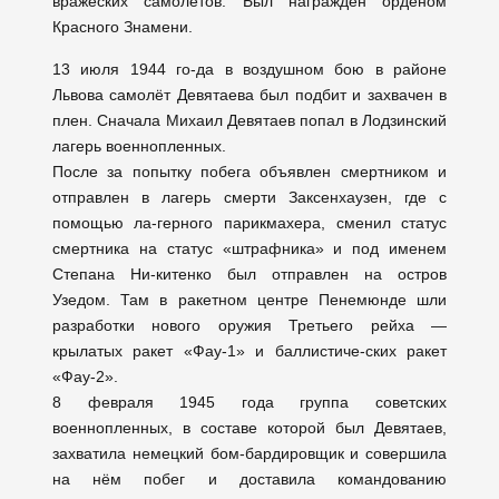
вражеских самолётов. Был награждён орденом
Красного Знамени.
13 июля 1944 го-да в воздушном бою в районе
Львова самолёт Девятаева был подбит и захвачен в
плен. Сначала Михаил Девятаев попал в Лодзинский
лагерь военнопленных.
После за попытку побега объявлен смертником и
отправлен в лагерь смерти Заксенхаузен, где с
помощью ла-герного парикмахера, сменил статус
смертника на статус «штрафника» и под именем
Степана Ни-китенко был отправлен на остров
Узедом. Там в ракетном центре Пенемюнде шли
разработки нового оружия Третьего рейха —
крылатых ракет «Фау-1» и баллистиче-ских ракет
«Фау-2».
8 февраля 1945 года группа советских
военнопленных, в составе которой был Девятаев,
захватила немецкий бом-бардировщик и совершила
на нём побег и доставила командованию