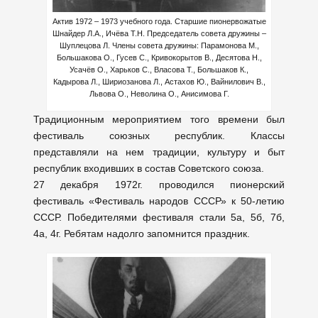
Актив 1972 – 1973 учебного года. Старшие пионервожатые
Шнайдер Л.А., Ичёва Т.Н. Председатель совета дружины –
Шуплецова Л. Члены совета дружины: Парамонова М.,
Большакова О., Гусев С., Кривокорытов В., Десятова Н.,
Усачёв О., Харьков С., Власова Т., Большаков К.,
Кадырова Л., Шириозанова Л., Астахов Ю., Вайнилович В.,
Львова О., Неволина О., Анисимова Г.
Традиционным мероприятием того времени был
фестиваль союзных республик. Классы
представляли на нем традиции, культуру и быт
республик входивших в состав Советского союза.
27 декабря 1972г. проводился пионерский
фестиваль «Фестиваль народов СССР» к 50-летию
СССР. Победителями фестиваля стали 5а, 5б, 7б,
4а, 4г. Ребятам надолго запомнится праздник.