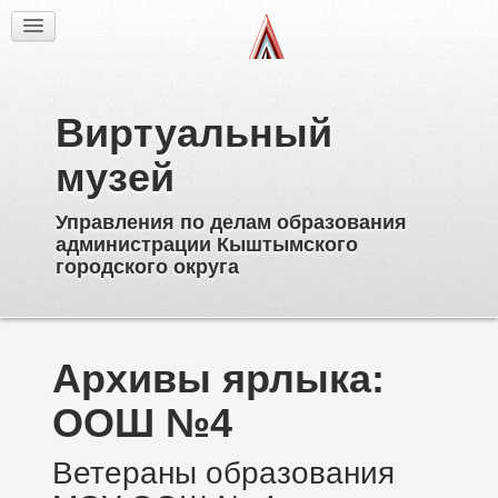
Факты
Фотогалерея
Из истории
Виртуальный
Об образовательных учреждениях
Директора
музей
Ветераны образования
Управления по делам образования
Известные выпускники
администрации Кыштымского
Пионерское движение
городского округа
Дополнительное образование
Архивы ярлыка:
ООШ №4
Ветераны образования