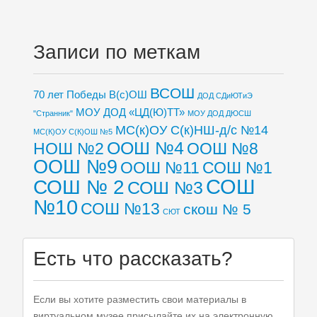
Записи по меткам
ВСОШ
70 лет Победы
В(с)ОШ
ДОД СДиЮТиЭ
МОУ ДОД «ЦД(Ю)ТТ»
"Странник"
МОУ ДОД ДЮСШ
МС(к)ОУ С(к)НШ-д/с №14
МС(К)ОУ С(К)ОШ №5
ООШ №4
НОШ №2
ООШ №8
ООШ №9
ООШ №11
СОШ №1
СОШ
СОШ № 2
СОШ №3
№10
СОШ №13
скош № 5
СЮТ
Есть что рассказать?
Если вы хотите разместить свои материалы в
виртуальном музее присылайте их на электронную