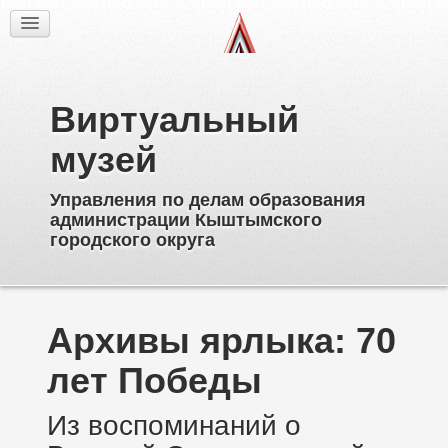
Факты
Фотогалерея
Из истории
Виртуальный
Об образовательных учреждениях
Директора
музей
Ветераны образования
Управления по делам образования
Известные выпускники
администрации Кыштымского
Пионерское движение
городского округа
Дополнительное образование
Архивы ярлыка:
70
лет Победы
Из воспоминаний о