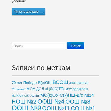
условия:
Читать дальше ...
Записи по меткам
ВСОШ
70 лет Победы
В(с)ОШ
ДОД СДиЮТиЭ
МОУ ДОД «ЦД(Ю)ТТ»
"Странник"
МОУ ДОД ДЮСШ
МС(к)ОУ С(к)НШ-д/с №14
МС(К)ОУ С(К)ОШ №5
ООШ №4
НОШ №2
ООШ №8
ООШ №9
ООШ №11
СОШ №1