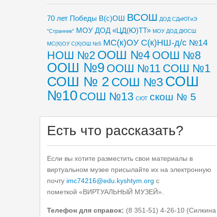
ВСОШ
70 лет Победы
В(с)ОШ
ДОД СДиЮТиЭ
МОУ ДОД «ЦД(Ю)ТТ»
"Странник"
МОУ ДОД ДЮСШ
МС(к)ОУ С(к)НШ-д/с №14
МС(К)ОУ С(К)ОШ №5
ООШ №4
НОШ №2
ООШ №8
ООШ №9
ООШ №11
СОШ №1
СОШ
СОШ № 2
СОШ №3
№10
СОШ №13
скош № 5
СЮТ
Есть что рассказать?
Если вы хотите разместить свои материалы в
виртуальном музее присылайте их на электронную
почту
imc74216@edu.kyshtym.org
с
пометкой «ВИРТУАЛЬНЫЙ МУЗЕЙ».
Телефон для справок:
(8 351-51) 4-26-10 (Силкина