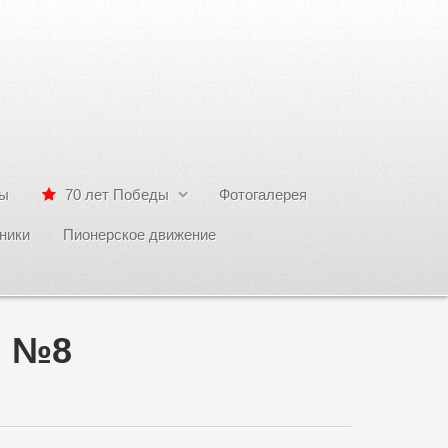
сы
70 лет Победы
Фотогалерея
ники
Пионерское движение
 №8