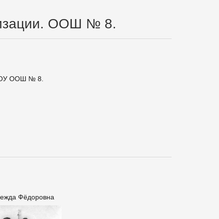
низации. ООШ № 8.
МОУ ООШ № 8.
дежда Фёдоровна