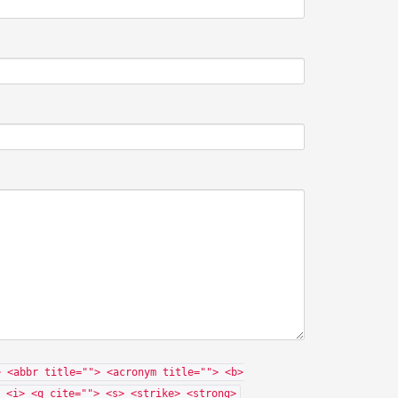
> <abbr title=""> <acronym title=""> <b>
 <i> <q cite=""> <s> <strike> <strong>