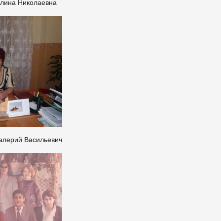
алина Николаевна
алерий Васильевич