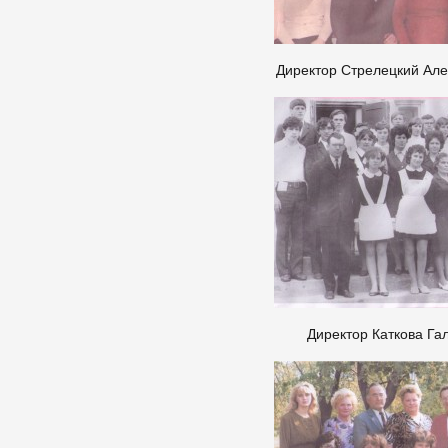
Директор Стрелецкий Але
Директор Каткова Га