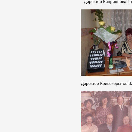
Директор Киприянова Г
Директор Кривокорытов В