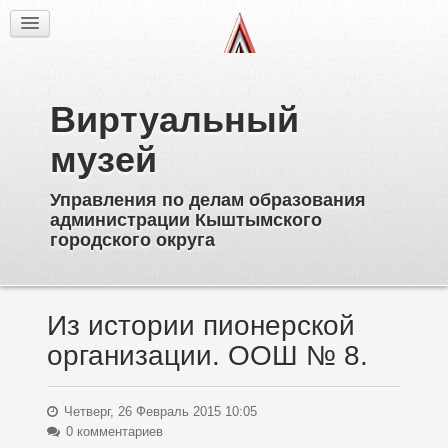
Факты
Фотогалерея
Из истории
Виртуальный
Об образовательных учреждениях
Директора
музей
Ветераны образования
Управления по делам образования
Известные выпускники
администрации Кыштымского
Пионерское движение
городского округа
Дополнительное образование
Из истории пионерской
организации. ООШ № 8.
Четверг, 26 Февраль 2015 10:05
0 комментариев