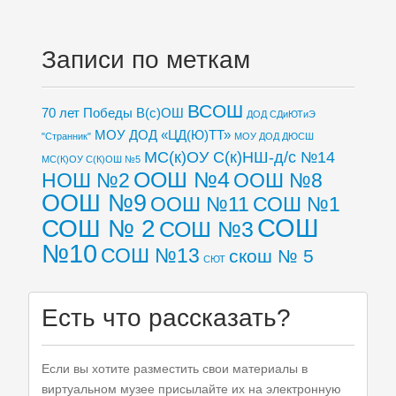
Записи по меткам
ВСОШ
70 лет Победы
В(с)ОШ
ДОД СДиЮТиЭ
МОУ ДОД «ЦД(Ю)ТТ»
"Странник"
МОУ ДОД ДЮСШ
МС(к)ОУ С(к)НШ-д/с №14
МС(К)ОУ С(К)ОШ №5
ООШ №4
НОШ №2
ООШ №8
ООШ №9
ООШ №11
СОШ №1
СОШ
СОШ № 2
СОШ №3
№10
СОШ №13
скош № 5
СЮТ
Есть что рассказать?
Если вы хотите разместить свои материалы в
виртуальном музее присылайте их на электронную