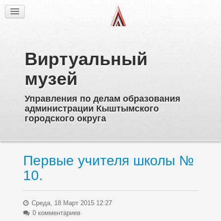
Факты
Фотогалерея
Из истории
Виртуальный
Об образовательных учреждениях
Директора
музей
Ветераны образования
Управления по делам образования
Известные выпускники
администрации Кыштымского
Пионерское движение
городского округа
Дополнительное образование
Первые учителя школы №
10.
Среда, 18 Март 2015 12:27
0 комментариев