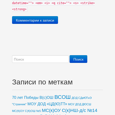
datetime=""> <em> <i> <q cite=""> <s> <strike>
<strong>
Комментарии к записи
Записи по меткам
ВСОШ
70 лет Победы
В(с)ОШ
ДОД СДиЮТиЭ
МОУ ДОД «ЦД(Ю)ТТ»
"Странник"
МОУ ДОД ДЮСШ
МС(к)ОУ С(к)НШ-д/с №14
МС(К)ОУ С(К)ОШ №5