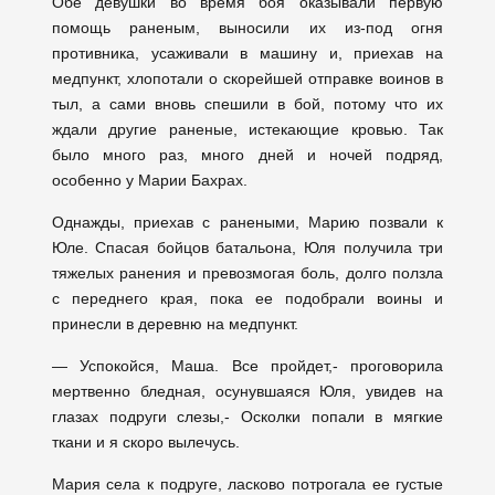
Обе девушки во время боя оказывали первую
помощь раненым, выносили их из-под огня
противника, усаживали в машину и, приехав на
медпункт, хлопотали о скорейшей отправке воинов в
тыл, а сами вновь спешили в бой, потому что их
ждали другие раненые, истекающие кровью. Так
было много раз, много дней и ночей подряд,
особенно у Марии Бахрах.
Однажды, приехав с ранеными, Марию позвали к
Юле. Спасая бойцов батальона, Юля получила три
тяжелых ранения и превозмогая боль, долго ползла
с переднего края, пока ее подобрали воины и
принесли в деревню на медпункт.
— Успокойся, Маша. Все пройдет,- проговорила
мертвенно бледная, осунувшаяся Юля, увидев на
глазах подруги слезы,- Осколки попали в мягкие
ткани и я скоро вылечусь.
Мария села к подруге, ласково потрогала ее густые