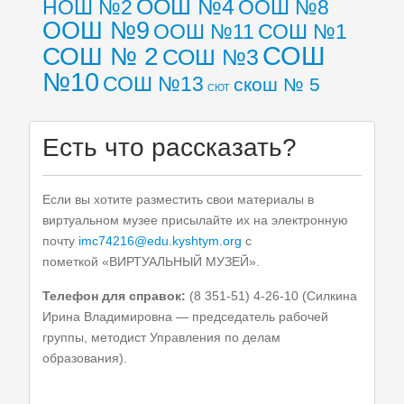
ООШ №4
НОШ №2
ООШ №8
ООШ №9
ООШ №11
СОШ №1
СОШ
СОШ № 2
СОШ №3
№10
СОШ №13
скош № 5
СЮТ
Есть что рассказать?
Если вы хотите разместить свои материалы в
виртуальном музее присылайте их на электронную
почту
imc74216@edu.kyshtym.org
с
пометкой «ВИРТУАЛЬНЫЙ МУЗЕЙ».
Телефон для справок:
(8 351-51) 4-26-10 (Силкина
Ирина Владимировна — председатель рабочей
группы, методист Управления по делам
образования).