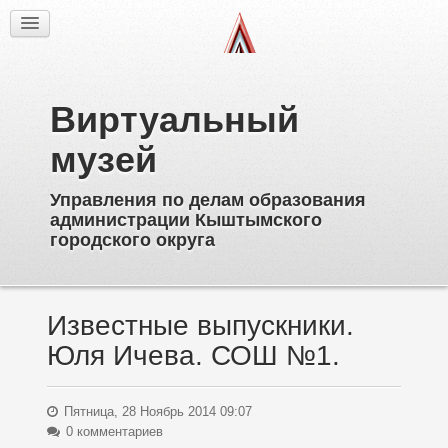
Факты
Фотогалерея
Из истории
Виртуальный
Об образовательных учреждениях
Директора
музей
Ветераны образования
Управления по делам образования
Известные выпускники
администрации Кыштымского
Пионерское движение
городского округа
Дополнительное образование
Известные выпускники.
Юля Ичева. СОШ №1.
Пятница, 28 Ноябрь 2014 09:07
0 комментариев