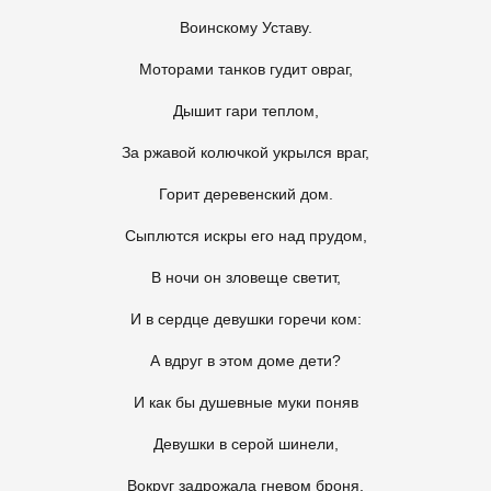
Воинскому Уставу.
Моторами танков гудит овраг,
Дышит гари теплом,
За ржавой колючкой укрылся враг,
Горит деревенский дом.
Сыплются искры его над прудом,
В ночи он зловеще светит,
И в сердце девушки горечи ком:
А вдруг в этом доме дети?
И как бы душевные муки поняв
Девушки в серой шинели,
Вокруг задрожала гневом броня,