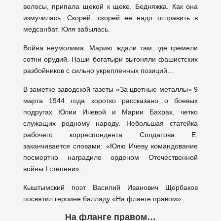
волосы, припала щекой к щеке. Бедняжка. Как она
измучилась. Скорей, скорей ее надо отправить в
медсанбат. Юля забылась.
Война неумолима. Марию ждали там, где гремели
сотни орудий. Наши богатыри выгоняли фашистских
разбойников с сильно укрепленных позиций…
В заметке заводской газеты «За цветные металлы» 9
марта 1944 года коротко рассказано о боевых
подругах Юлии Ичевой и Марии Бахрах, четко
служащих родному народу. Небольшая статейка
рабочего корреспондента Солдатова Е.
заканчивается словами: «Юлю Ичеву командование
посмертно наградило орденом Отечественной
войны I степени».
Кыштымский поэт Василий Иванович Щербаков
посвятил героине балладу «На фланге правом»
На фланге правом…