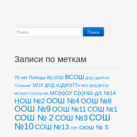
Записи по меткам
ВСОШ
70 лет Победы
В(с)ОШ
ДОД СДиЮТиЭ
МОУ ДОД «ЦД(Ю)ТТ»
"Странник"
МОУ ДОД ДЮСШ
МС(к)ОУ С(к)НШ-д/с №14
МС(К)ОУ С(К)ОШ №5
ООШ №4
НОШ №2
ООШ №8
ООШ №9
ООШ №11
СОШ №1
СОШ
СОШ № 2
СОШ №3
№10
СОШ №13
скош № 5
СЮТ