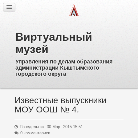
Факты
Фотогалерея
Из истории
Виртуальный
Об образовательных учреждениях
Директора
музей
Ветераны образования
Управления по делам образования
Известные выпускники
администрации Кыштымского
Пионерское движение
городского округа
Дополнительное образование
Известные выпускники
МОУ ООШ № 4.
Понедельник, 30 Март 2015 15:51
0 комментариев