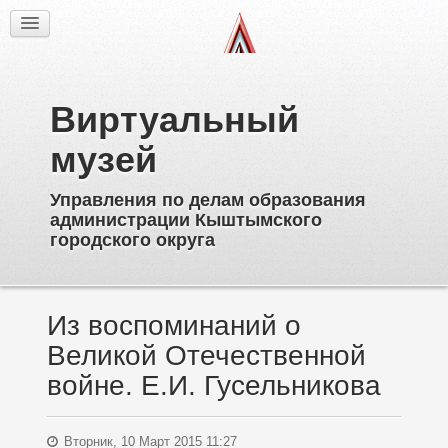
Факты
Фотогалерея
Из истории
Виртуальный
Об образовательных учреждениях
Директора
музей
Ветераны образования
Управления по делам образования
Известные выпускники
администрации Кыштымского
Пионерское движение
городского округа
Дополнительное образование
Из воспоминаний о
Великой Отечественной
войне. Е.И. Гусельникова
Вторник, 10 Март 2015 11:27