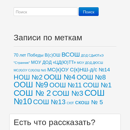
Записи по меткам
ВСОШ
70 лет Победы
В(с)ОШ
ДОД СДиЮТиЭ
МОУ ДОД «ЦД(Ю)ТТ»
"Странник"
МОУ ДОД ДЮСШ
МС(к)ОУ С(к)НШ-д/с №14
МС(К)ОУ С(К)ОШ №5
ООШ №4
НОШ №2
ООШ №8
ООШ №9
ООШ №11
СОШ №1
СОШ
СОШ № 2
СОШ №3
№10
СОШ №13
скош № 5
СЮТ
Есть что рассказать?