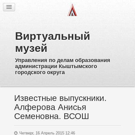
Факты
Фотогалерея
Из истории
Виртуальный
Об образовательных учреждениях
Директора
музей
Ветераны образования
Управления по делам образования
Известные выпускники
администрации Кыштымского
Пионерское движение
городского округа
Дополнительное образование
Известные выпускники.
Алферова Анисья
Семеновна. ВСОШ
Четверг, 16 Апрель 2015 12:46