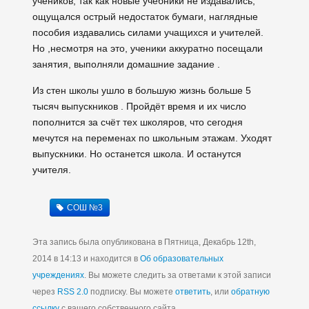
учеников, так как новые учебники не издавались,
ощущался острый недостаток бумаги, наглядные
пособия издавались силами учащихся и учителей.
Но ,несмотря на это, ученики аккуратно посещали
занятия, выполняли домашние задание .
Из стен школы ушло в большую жизнь больше 5
тысяч выпускников . Пройдёт время и их число
пополнится за счёт тех школяров, что сегодня
мечутся на переменах по школьным этажам. Уходят
выпускники. Но останется школа. И останутся
учителя.
СОШ №3
Эта запись была опубликована в Пятница, Декабрь 12th,
2014 в 14:13 и находится в
Об образовательных
учреждениях
. Вы можете следить за ответами к этой записи
через
RSS 2.0
подписку. Вы можете
ответить
, или
обратную
ссылку
с вашего собственного сайта.