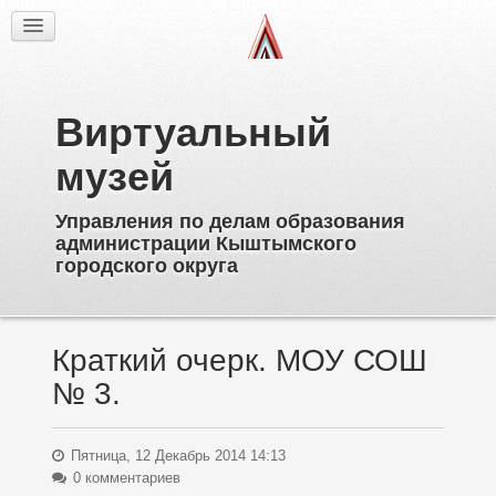
Факты
Фотогалерея
Из истории
Виртуальный
Об образовательных учреждениях
Директора
музей
Ветераны образования
Управления по делам образования
Известные выпускники
администрации Кыштымского
Пионерское движение
городского округа
Дополнительное образование
Краткий очерк. МОУ СОШ
№ 3.
Пятница, 12 Декабрь 2014 14:13
0 комментариев