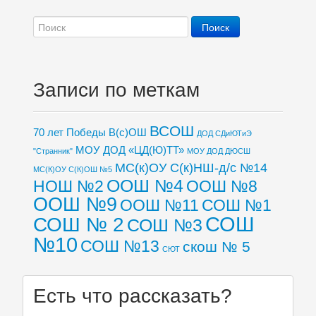
Записи по меткам
ВСОШ
70 лет Победы
В(с)ОШ
ДОД СДиЮТиЭ
МОУ ДОД «ЦД(Ю)ТТ»
"Странник"
МОУ ДОД ДЮСШ
МС(к)ОУ С(к)НШ-д/с №14
МС(К)ОУ С(К)ОШ №5
ООШ №4
НОШ №2
ООШ №8
ООШ №9
ООШ №11
СОШ №1
СОШ
СОШ № 2
СОШ №3
№10
СОШ №13
скош № 5
СЮТ
Есть что рассказать?