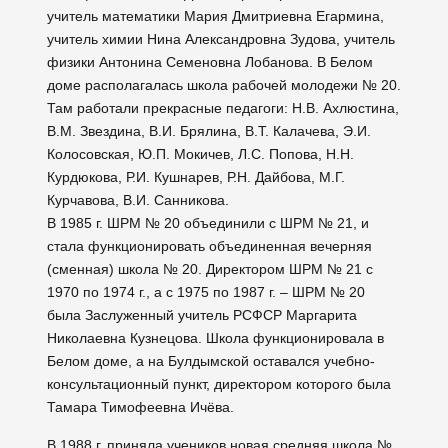
учитель математики Мария Дмитриевна Егармина,
учитель химии Нина Александровна Зудова, учитель
физики Антонина Семеновна Лобанова. В Белом
доме располагалась школа рабочей молодежи № 20.
Там работали прекрасные педагоги: Н.В. Ахлюстина,
В.М. Звездина, В.И. Брялина, В.Т. Калачева, Э.И.
Колосовская, Ю.П. Мокичев, Л.С. Попова, Н.Н.
Курдюкова, Р.И. Кушнарев, Р.Н. Дайбова, М.Г.
Курчавова, В.И. Санникова.
В 1985 г. ШРМ № 20 объединили с ШРМ № 21, и
стала функционировать объединенная вечерняя
(сменная) школа № 20. Директором ШРМ № 21 с
1970 по 1974 г., а с 1975 по 1987 г. – ШРМ № 20
была Заслуженный учитель РСФСР Маргарита
Николаевна Кузнецова. Школа функционировала в
Белом доме, а на Булдымской оставался учебно-
консультационный пункт, директором которого была
Тамара Тимофеевна Ичёва.
В 1988 г. приняла учеников новая средняя школа №