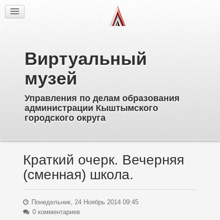
Факты
Фотогалерея
Из истории
Виртуальный
Об образовательных учреждениях
Директора
музей
Ветераны образования
Управления по делам образования
Известные выпускники
администрации Кыштымского
Пионерское движение
городского округа
Дополнительное образование
Краткий очерк. Вечерняя
(сменная) школа.
Понедельник, 24 Ноябрь 2014 09:45
0 комментариев