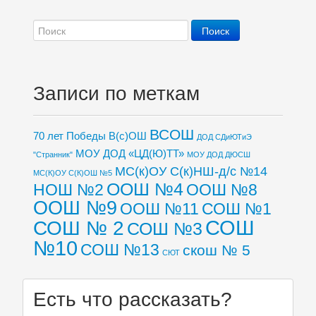
Записи по меткам
ВСОШ
70 лет Победы
В(с)ОШ
ДОД СДиЮТиЭ
МОУ ДОД «ЦД(Ю)ТТ»
"Странник"
МОУ ДОД ДЮСШ
МС(к)ОУ С(к)НШ-д/с №14
МС(К)ОУ С(К)ОШ №5
ООШ №4
НОШ №2
ООШ №8
ООШ №9
ООШ №11
СОШ №1
СОШ
СОШ № 2
СОШ №3
№10
СОШ №13
скош № 5
СЮТ
Есть что рассказать?