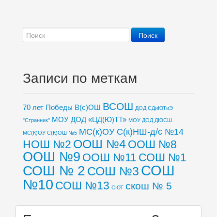
Записи по меткам
ВСОШ
70 лет Победы
В(с)ОШ
ДОД СДиЮТиЭ
МОУ ДОД «ЦД(Ю)ТТ»
"Странник"
МОУ ДОД ДЮСШ
МС(к)ОУ С(к)НШ-д/с №14
МС(К)ОУ С(К)ОШ №5
ООШ №4
НОШ №2
ООШ №8
ООШ №9
ООШ №11
СОШ №1
СОШ
СОШ № 2
СОШ №3
№10
СОШ №13
скош № 5
СЮТ