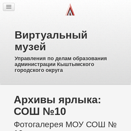
Факты
Фотогалерея
Из истории
Виртуальный
Об образовательных учреждениях
Директора
музей
Ветераны образования
Управления по делам образования
Известные выпускники
администрации Кыштымского
Пионерское движение
городского округа
Дополнительное образование
Архивы ярлыка:
СОШ №10
Фотогалерея МОУ СОШ №