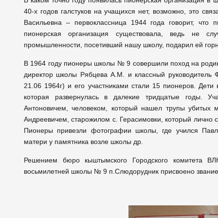
В каком точно году появилась пионерская организация в
40-х годов галстуков на учащихся нет, возможно, это св
Васильевна – первоклассница 1944 года говорит, что 
пионерская организация существовала, ведь не сл
промышленности, посетивший нашу школу, подарил ей горн
В 1964 году пионеры школы № 9 совершили поход на роди
директор школы Рябцева А.М. и классный руководитель 
21.06 1964г) и его участниками стали 15 пионеров. Дети
которая развернулась в далекие тридцатые годы. У
Антоновичем, человеком, который нашел трупы убитых 
Андреевичем, старожилом с. Герасимовки, который лично 
Пионеры привезли фотографии школы, где учился Павл
матери у памятника возле школы др.
Решением бюро кыштымского Городского комитета В
восьмилетней школы № 9 п.Слюдорудник присвоено звание