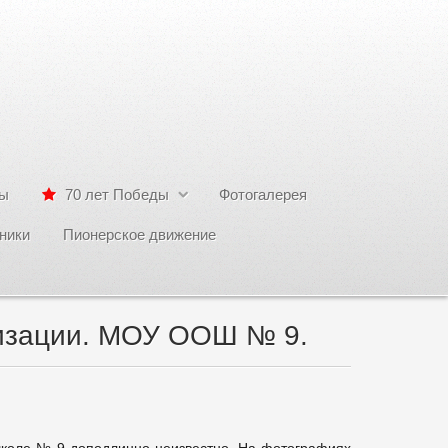
сы
70 лет Победы
Фотогалерея
ники
Пионерское движение
низации. МОУ ООШ № 9.