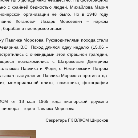
 школе № 9 доподлинно неизвестно. На фотографиях
язано с крайней бедностью людей. Михайлова Мария
пионерской организации не было.
Но в 1948 году
учайно Коганович Лазарь Моисеевич – нарком
, барабан и пионерское знамя.
ну Павлика Морозова. Руководителями похода стали
Федярина В.С. Поход длился одну неделю (15.06 –
 встретились с очевидцами этой страшной трагедии,
чащиеся познакомились с Шатраковым Дмитрием
мальчиков Павлика и Феди, с Ромачевским Петром
слышал выступление Павлика Морозова против отца.
ик, мемориальной плиты, памятника, фотографии
ЛКСМ от 18 мая 1965 года пионерской дружине
 пионера – героя Павлика Морозова.
Секретарь ГК ВЛКСМ Широков