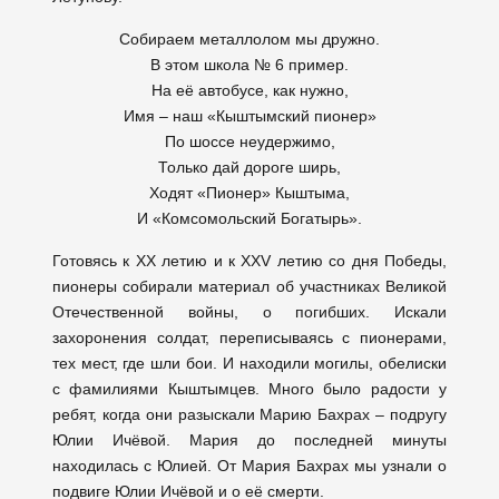
Собираем металлолом мы дружно.
В этом школа № 6 пример.
На её автобусе, как нужно,
Имя – наш «Кыштымский пионер»
По шоссе неудержимо,
Только дай дороге ширь,
Ходят «Пионер» Кыштыма,
И «Комсомольский Богатырь».
Готовясь к ХХ летию и к XXV летию со дня Победы,
пионеры собирали материал об участниках Великой
Отечественной войны, о погибших. Искали
захоронения солдат, переписываясь с пионерами,
тех мест, где шли бои. И находили могилы, обелиски
с фамилиями Кыштымцев. Много было радости у
ребят, когда они разыскали Марию Бахрах – подругу
Юлии Ичёвой. Мария до последней минуты
находилась с Юлией. От Мария Бахрах мы узнали о
подвиге Юлии Ичёвой и о её смерти.