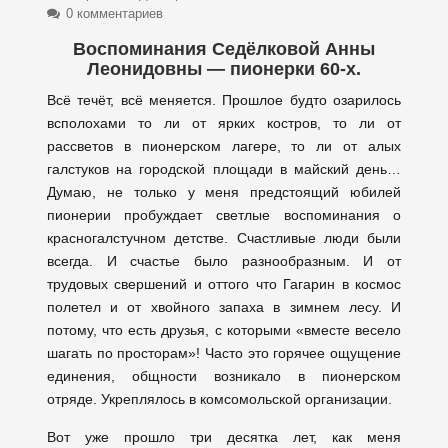
0 комментариев
Воспоминания Седёлковой Анны
Леонидовны — пионерки 60-х.
Всё течёт, всё меняется. Прошлое будто озарилось
всполохами то ли от ярких костров, то ли от
рассветов в пионерском лагере, то ли от алых
галстуков на городской площади в майский день…
Думаю, не только у меня предстоящий юбилей
пионерии пробуждает светлые воспоминания о
красногалстучном детстве.
Счастливые люди были
всегда. И счастье было разнообразным. И от
трудовых свершений и оттого что Гагарин в космос
полетел и от хвойного запаха в зимнем лесу. И
потому, что есть друзья, с которыми «вместе весело
шагать по просторам»! Часто это горячее ощущение
единения, общности возникало в пионерском
отряде. Укреплялось в комсомольской организации.
Вот уже прошло три десятка лет, как меня