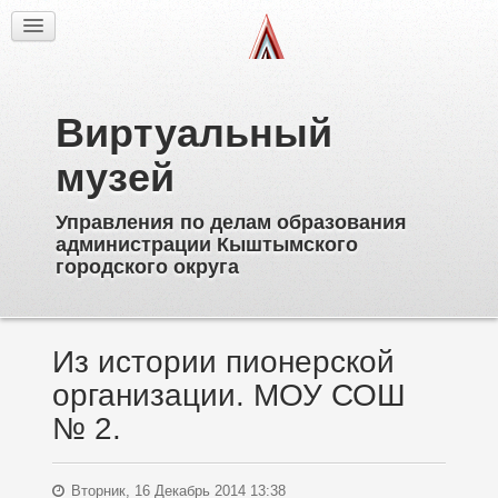
Факты
Фотогалерея
Из истории
Виртуальный
Об образовательных учреждениях
Директора
музей
Ветераны образования
Управления по делам образования
Известные выпускники
администрации Кыштымского
Пионерское движение
городского округа
Дополнительное образование
Из истории пионерской
организации. МОУ СОШ
№ 2.
Вторник, 16 Декабрь 2014 13:38