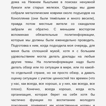
дома на Нижнем Кыштыме в поисках ненужной
бумаги или старых железок. Однажды мы даже
собрали металлические коврики около подъездов на
Коноплянке (они были тяжёлыми и много весили),
правда потом местные жители со скандалом
забрали их обратно. С меньшим восторгом
вспоминаю обязательные политинформации,
которые мы должны были еженедельно проводить.
Подготовка к ним, когда подходила моя очередь, для
меня была сплошной мукой, хотя я с большим
удовольствием могла делать доклады на любые
другие темы. На политинформации надо было
делать обзор или по ситуации в мире, или по какой-
то отдельной стране, но не просто обзор, а давать
оценку ситуации с учетом ценностей тех времен (что
у нас, как всегда, все хорошо, а у них, как всегда, все
плохо). Конечно, всегда хорошо, когда есть
организация, которая берет на себя хотя бы
частично функции по воспитанию молодого
поколения, прививает им нравственные нормы и