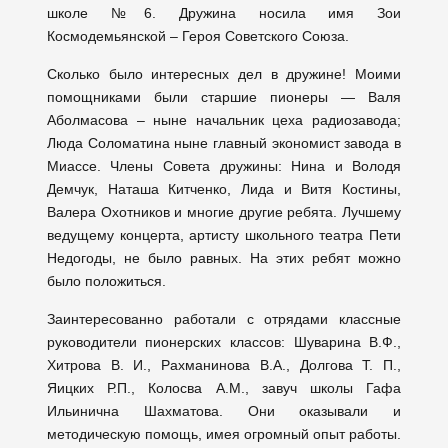
школе №6. Дружина носила имя Зои
Космодемьянской – Героя Советского Союза.
Сколько было интересных дел в дружине! Моими
помощниками были старшие пионеры — Валя
Аболмасова – ныне начальник цеха радиозавода;
Люда Соломатина ныне главный экономист завода в
Миассе. Члены Совета дружины: Нина и Володя
Демчук, Наташа Китченко, Лида и Витя Костины,
Валера Охотников и многие другие ребята. Лучшему
ведущему концерта, артисту школьного театра Пети
Недогоды, не было равных. На этих ребят можно
было положиться.
Заинтересованно работали с отрядами классные
руководители пионерских классов: Шуварина В.Ф.,
Хитрова В. И., Рахманинова В.А., Долгова Т. П.,
Яицких Р.П., Колосва А.М., завуч школы Гафа
Ильинична Шахматова. Они оказывали и
методическую помощь, имея огромный опыт работы.