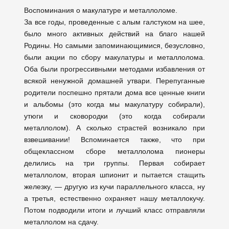
Воспоминания о макулатуре и металлоломе.
За все годы, проведенные с алым галстуком на шее,
было много активных действий на благо нашей
Родины. Но самыми запоминающимися, безусловно,
были акции по сбору макулатуры и металлолома.
Оба были прогрессивными методами избавления от
всякой ненужной домашней утвари. Перепуганные
родители поспешно прятали дома все ценные книги
и альбомы (это когда мы макулатуру собирали),
утюги и сковородки (это когда собирали
металлолом). А сколько страстей возникало при
взвешивании! Вспоминается также, что при
общеклассном сборе металлолома пионеры
делились на три группы. Первая собирает
металлолом, вторая шпионит и пытается стащить
железку, — другую из кучи параллельного класса, ну
а третья, естественно охраняет нашу металлокучу.
Потом подводили итоги и лучший класс отправляли
металлолом на сдачу.