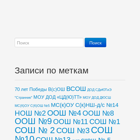
Записи по меткам
ВСОШ
70 лет Победы
В(с)ОШ
ДОД СДиЮТиЭ
МОУ ДОД «ЦД(Ю)ТТ»
"Странник"
МОУ ДОД ДЮСШ
МС(к)ОУ С(к)НШ-д/с №14
МС(К)ОУ С(К)ОШ №5
ООШ №4
НОШ №2
ООШ №8
ООШ №9
ООШ №11
СОШ №1
СОШ
СОШ № 2
СОШ №3
№10
СОШ №13
скош № 5