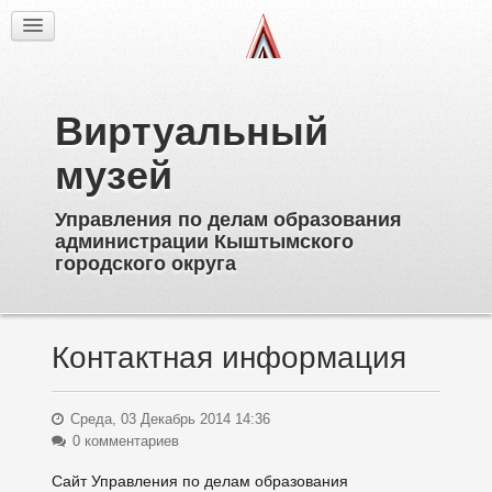
Факты
Фотогалерея
Из истории
Виртуальный
Об образовательных учреждениях
Директора
музей
Ветераны образования
Управления по делам образования
Известные выпускники
администрации Кыштымского
Пионерское движение
городского округа
Дополнительное образование
Контактная информация
Среда, 03 Декабрь 2014 14:36
0 комментариев
Сайт Управления по делам образования