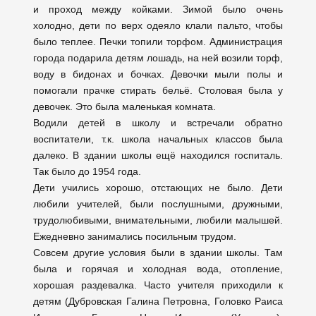
и проход между койками. Зимой было очень
холодно, дети по верх одеяло клали пальто, чтобы
было теплее. Печки топили торфом. Администрация
города подарила детям лошадь, на ней возили торф,
воду в бидонах и бочках. Девочки мыли полы и
помогали прачке стирать бельё. Столовая была у
девочек. Это была маленькая комната.
Водили детей в школу и встречали обратно
воспитатели, т.к. школа начальных классов была
далеко. В здании школы ещё находился госпиталь.
Так было до 1954 года.
Дети учились хорошо, отстающих не было. Дети
любили учителей, были послушными, дружными,
трудолюбивыми, внимательными, любили малышей.
Ежедневно занимались посильным трудом.
Совсем другие условия были в здании школы. Там
была и горячая и холодная вода, отопление,
хорошая раздевалка. Часто учителя приходили к
детям (Дубровская Галина Петровна, Головко Раиса