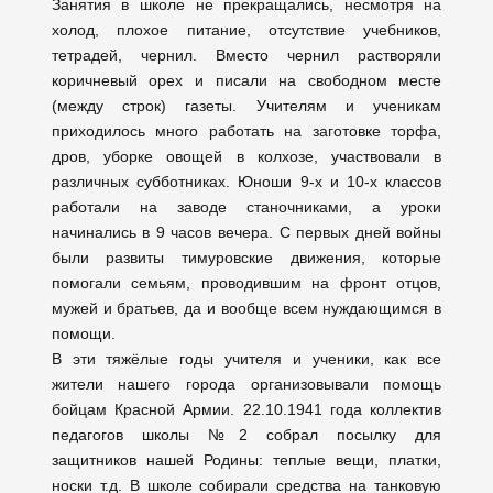
Занятия в школе не прекращались, несмотря на
холод, плохое питание, отсутствие учебников,
тетрадей, чернил. Вместо чернил растворяли
коричневый орех и писали на свободном месте
(между строк) газеты. Учителям и ученикам
приходилось много работать на заготовке торфа,
дров, уборке овощей в колхозе, участвовали в
различных субботниках. Юноши 9-х и 10-х классов
работали на заводе станочниками, а уроки
начинались в 9 часов вечера. С первых дней войны
были развиты тимуровские движения, которые
помогали семьям, проводившим на фронт отцов,
мужей и братьев, да и вообще всем нуждающимся в
помощи.
В эти тяжёлые годы учителя и ученики, как все
жители нашего города организовывали помощь
бойцам Красной Армии. 22.10.1941 года коллектив
педагогов школы №2 собрал посылку для
защитников нашей Родины: теплые вещи, платки,
носки т.д. В школе собирали средства на танковую