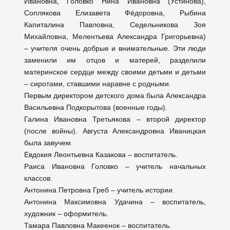
Ивановна, Головко Нина Ивановна (Устинова),
Соплякова Елизавета Фёдоровна, Рыбина
Капиталина Павловна, Седельникова Зоя
Михайловна, Мелентьева Александра Григорьевна)
– учителя очень добрые и внимательные. Эти люди
заменили им отцов и матерей, разделили
материнское сердце между своими детьми и детьми
– сиротами, ставшими наравне с родными.
Первым директором детского дома была Александра
Васильевна Подкорытова (военные годы).
Галина Ивановна Третьякова – второй директор
(после войны). Августа Александровна Иваницкая
была завучем.
Евдокия Леонтьевна Казакова – воспитатель.
Раиса Ивановна Головко – учитель начальных
классов.
Антонина Петровна Греб – учитель истории.
Антонина Максимовна Удачина – воспитатель,
художник – оформитель.
Тамара Павловна Макеенок – воспитатель.