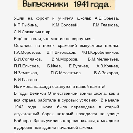
Ушли на фронт и учителя школы: А.Е.Юрьева,
К.П.Рыбина, К.М.Соловей, Г.М.Глазкова,
Л.И.Лакшевич и др.
Ещё не знали, что многие не вернуться…
Остались на полях сражений выпускники школы:
Г.А.Морозова, В.П.Витомсков, Ф.П.Коробейников,
В.И.Сопляков, В.М.Морозов, В.М.Мелентьев,
П.П.Елисеев, Б.Ичёв, Е.Бугачёв, А.В.Кочнев,
И.Земляков, П.С.Мелентьев, В.А.Захаров,
В.И.Глазков.
Их имена навсегда останутся в нашей памяти!
В годы Великой Отечественной войны школа, как и
вся страна работала в суровых условиях. В начале
1942 года школа была переведена в старый
двухэтажный барак, который находился на улице
Вайнера. Здесь учились старшие классы, а младшие
в деревянном здании начальной школы.