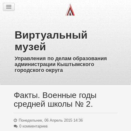
Факты
Фотогалерея
Из истории
Виртуальный
Об образовательных учреждениях
Директора
музей
Ветераны образования
Управления по делам образования
Известные выпускники
администрации Кыштымского
Пионерское движение
городского округа
Дополнительное образование
Факты. Военные годы
средней школы № 2.
Понедельник, 06 Апрель 2015 14:36
0 комментариев